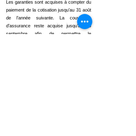
Les garanties sont acquises à compter du
paiement de la cotisation jusqu’au 31 août
de l’année suivante. La couverture
d’assurance reste acquise jusqu’au 30
septembre afin de permettre le
renouvellement des licences.
Garanties complémentaires en
option
Descriptions complètes et tarifs sur le site
de l'assurance
Option MSC IA PLUS : possibilité de
souscrire cette option pour bénéficier de
garanties de prise en charge plus élevées.
Option Effets personnels : Cette option
garantie, en cas d’accident, les dommages
matériels des biens personnels utilisés et
nécessaires à la pratique de l’activité